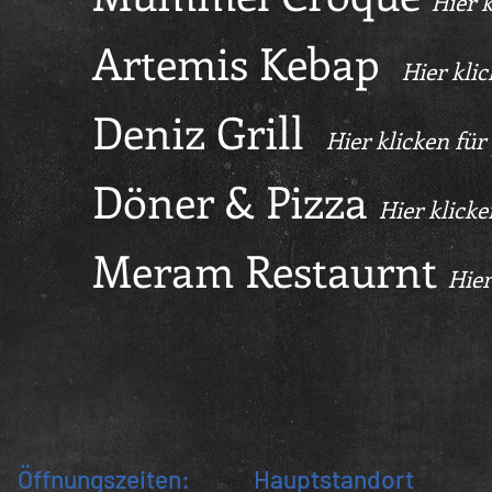
Hier 
Artemis Kebap
Hier kli
Deniz Grill
Hier klicken fü
Döner & Pizza
Hier klick
Meram Restaurnt
Hier
Öffnungszeiten:
Hauptstandort