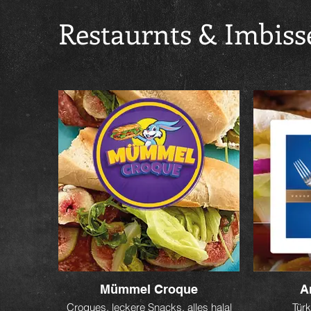
Restaurnts & Imbiss
Mümmel Croque
A
Croques, leckere Snacks, alles halal
Türk