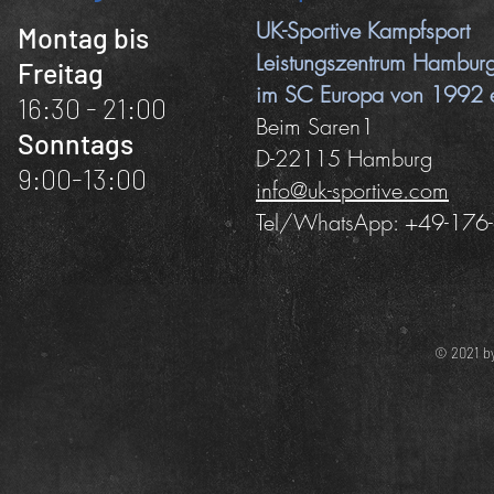
UK-Sportive Kampfsport
Montag bis
Leistungszentrum Hambu
Freitag
im SC Europa von 1992 e
16:30 - 21:00
Beim Saren1
Sonntags
D-22115 Hamburg
9:00-13:00
info@uk-sportive.com
Tel/WhatsApp: +49-17
© 2021 b