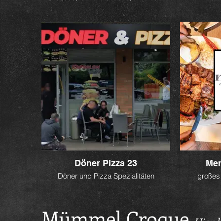
Döner Pizza 23
Mer
Döner und Pizza Spezialitäten
großes 
Mümmel Croque